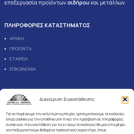
επεξεργασία προϊόντων
σιδήρου
και μετάλλων.
ΠΛΗΡΟΦΟΡΙΕΣ ΚΑΤΑΣΤΗΜΑΤΟΣ
ΑΡΧΙΚΗ
ΠΡΟΪΟΝΤΑ
ΕΤΑΙΡΕΙΑ
ΕΠΙΚΟΙΝΩΝΙΑ
Διαχείριση Συγκατάθεσης
GDPR
Πολιτική Απορρήτου
Για να παρέχουμε την καλύτερη εμπειρία, χρησιμοποιούμε τεχνολογίες
όπως cookies για την αποθήκευση ή/και την πρόσβαση σε πληροφορίες
Προστασία προσωπικών δεδομένων
συσκευών. Η συγκατάθεση για τις εν λόγω τεχνολογίες θα μας επιτρέψει
να επεξεργαστούμε δεδομένα προσωπικού χαρακτήρα, όπως