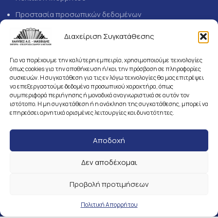
Προστασία προσωπικών δεδομένων
Διαχείριση Συγκατάθεσης
ΣΤΟΙΧΕΙΑ ΕΠΙΚΟΙΝΩΝΙΑΣ
Για να παρέχουμε την καλύτερη εμπειρία, χρησιμοποιούμε τεχνολογίες
όπως cookies για την αποθήκευση ή/και την πρόσβαση σε πληροφορίες
1ο χλμ. Α’ Εσωτερικής
συσκευών. Η συγκατάθεση για τις εν λόγω τεχνολογίες θα μας επιτρέψει
να επεξεργαστούμε δεδομένα προσωπικού χαρακτήρα, όπως
Περιφερειακής οδού ΔΕΛΤΑ,
συμπεριφορά περιήγησης ή μοναδικά αναγνωριστικά σε αυτόν τον
T.K. 57009,
ιστότοπο. Η μη συγκατάθεση ή η ανάκληση της συγκατάθεσης, μπορεί να
επηρεάσει αρνητικά ορισμένες λειτουργίες και δυνατότητες.
Καλοχώρι Θεσσαλονίκης
2310 707 137
Αποδοχή
2310 708 371
2310 707 112
Δεν αποδέχομαι
2310 767 381
Προβολή προτιμήσεων
sales@iakovidis.com
Πολιτική Απορρήτου